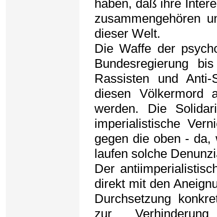
haben, daß ihre Inter
zusammengehören un
dieser Welt.
Die Waffe der psycho
Bundesregierung bis
Rassisten und Anti-
diesen Völkermord 
werden. Die Solidar
imperialistische Ver
gegen die oben - da,
laufen solche Denunzi
Der antiimperialisti
direkt mit den Aneign
Durchsetzung konkre
zur Verhinderung i