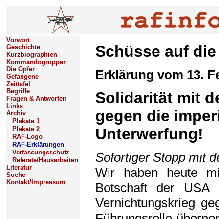
Vorwort
Schüsse auf die
Geschichte
Kurzbiographien
Kommandogruppen
Die Opfer
Erklärung vom 13. F
Gefangene
Zeittafel
Begriffe
Solidarität mit 
Fragen & Antworten
Links
gegen die imper
Archiv
Plakate 1
Plakate 2
Unterwerfung!
RAF-Logo
RAF-Erklärungen
Verfassungsschutz
Sofortiger Stopp mit 
Referate/Hausarbeiten
Literatur
Wir haben heute m
Suche
Kontakt/Impressum
Botschaft der USA
Vernichtungskrieg ge
Führungsrolle übernom